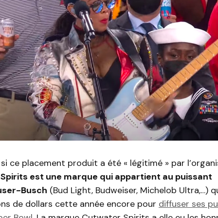
 si ce placement produit a été « légitimé » par l’organ
Spirits est une marque qui appartient au puissant
user-Busch
(Bud Light, Budweiser, Michelob Ultra,…) 
ions de dollars cette année encore pour
diffuser ses pu
per Bowl
. La marque Cutwater Spirits a elle eu les ho