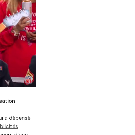
isation
qui a dépensé
blicités
nneurs d’une