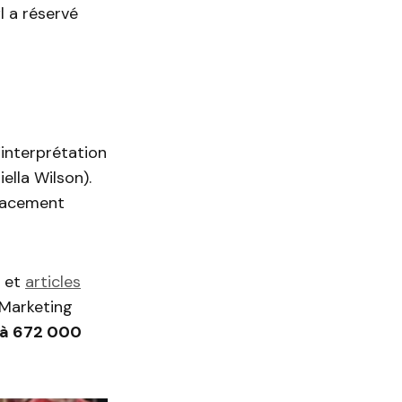
l a réservé
’interprétation
ella Wilson).
placement
s et
articles
 Marketing
e à 672 000