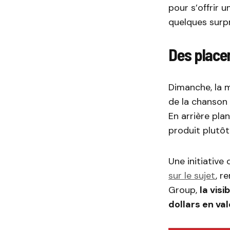
pour s’offrir u
quelques surpr
Des place
Dimanche, la
de la chanson 
En arrière pla
produit plutôt
Une initiativ
sur le sujet
, r
Group,
la visi
dollars en va