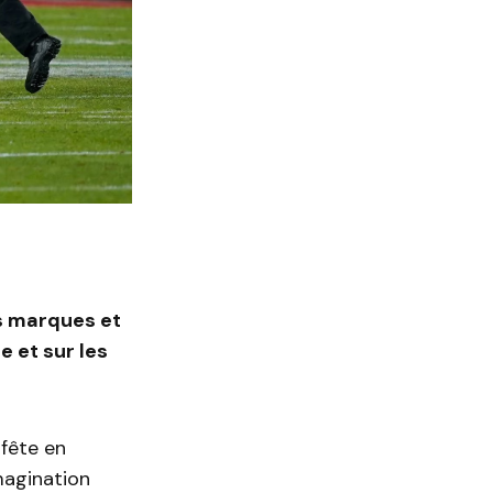
s marques et
e et sur les
 fête en
imagination