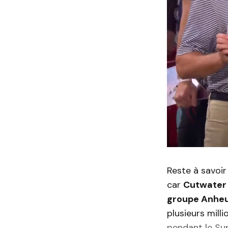
Reste à savoir
car
Cutwater 
groupe Anhe
plusieurs mill
pendant le Su