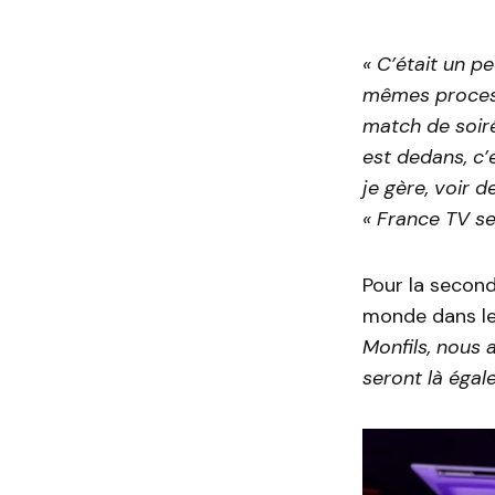
« C’était un p
mêmes process…
match de soiré
est dedans, c’
je gère, voir 
« France TV se
Pour la second
monde dans le
Monfils, nous
seront là égal