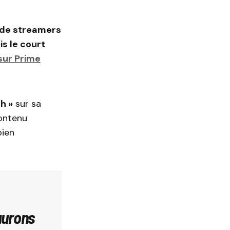
 de streamers
s le court
 sur Prime
h »
sur sa
contenu
bien
 aurons