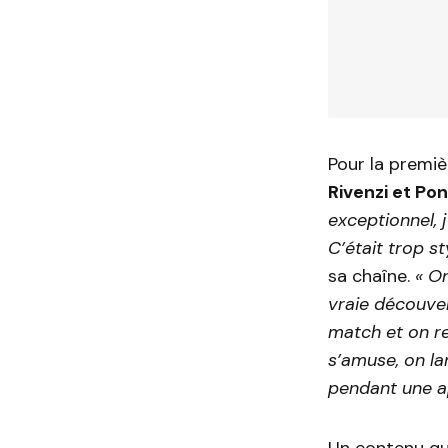
Pour la premi
Rivenzi et Po
exceptionnel, 
C’était trop sty
sa chaîne.
« O
vraie découvert
match et on re
s’amuse, on la
pendant une a
Un contenu qu