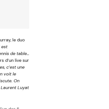
rray, le duo
 est
ennis de table…
s d’un live sur
es, c’est une
n voit le
iscute. On
e Laurent Luyat
l’un des 5