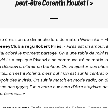
peut-être Corentin Moutet ! »
ère émission de dimanche lors du match Wawrinka – Mu
neeeyClub a reçu Robert Pirès.
«
Pirès est un amour, il
j’ai adoré le moment partagé. On a une table de mini t
lé ! »
a expliqué Rivenzi a sa communauté ce matin lor
n découvre, c’était un bonheur. On va ajuster des chos
e… on est à Roland, c’est ouf ! On est sur le central, o
çoit des invités. On suit le match en mode radio, on d
nce des gages, l’un d’entre eux sera d’être stagiaire d
près-midi… »
i met en avant
Engie, partenaire de Roland-Garros et 