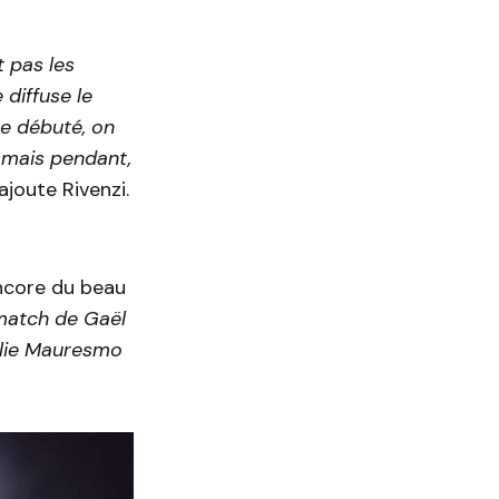
t pas les
diffuse le
ve débuté, on
t mais pendant,
ajoute Rivenzi.
encore du beau
 match de Gaël
élie Mauresmo