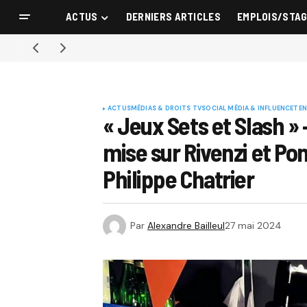
ACTUS
DERNIERS ARTICLES
EMPLOIS/STA
ACTUS
MÉDIAS & DROITS TV
SOCIAL MÉDIA & INFLUENCE
TEN
« Jeux Sets et Slash » 
mise sur Rivenzi et Po
Philippe Chatrier
Par
Alexandre Bailleul
27 mai 2024