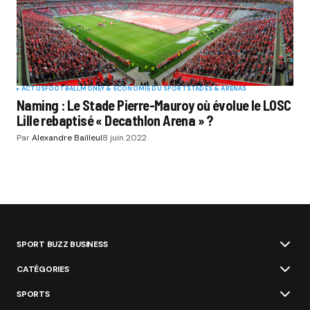
ACTUS
FOOTBALL
MONEY & ÉCONOMIE DU SPORT
STADES & ARENAS
Naming : Le Stade Pierre-Mauroy où évolue le LOSC
Lille rebaptisé « Decathlon Arena » ?
Par
Alexandre Bailleul
8 juin 2022
SPORT BUZZ BUSINESS
CATÉGORIES
SPORTS