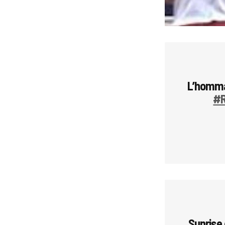
L’homma
#R
Sunrise