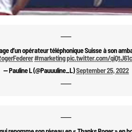
ge d’un opérateur téléphonique Suisse à son amb
ogerFederer
#marketing
pic.twitter.com/qiQtJ61
— Pauline L (@Pauuuline_L)
September 25, 2022
 qui renomme son réseau en « Thanks Roger » en