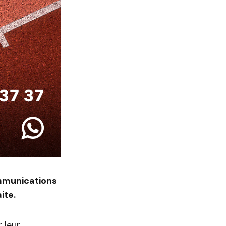
ommunications
ite.
 leur