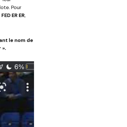
ote. Pour
 FED ER ER
,
nt le nom de
 ».