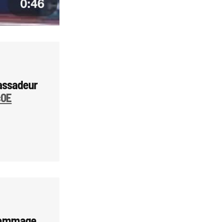
assadeur
c0E
 hommage