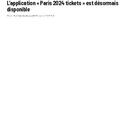
L’application « Paris 2024 tickets » est désormais
disponible
Par
Ari Hatchwell
15 mai 2024
SPORT BUZZ BUSINESS
CATÉGORIES
SPORTS
THÉMATIQUES
ÉCOSYSTÈME
ÉCOLES ET FORMATIONS
NOS OFFRES