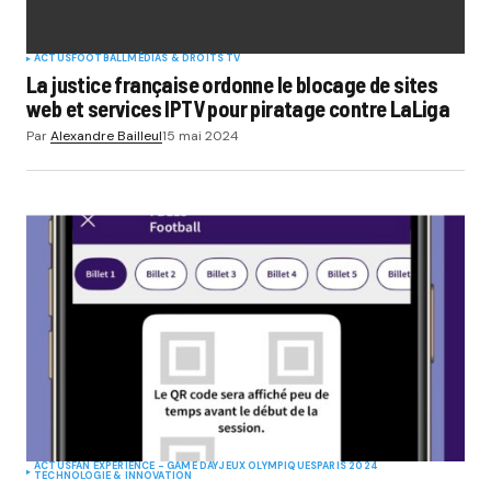
ACTUS
FOOTBALL
MÉDIAS & DROITS TV
La justice française ordonne le blocage de sites
web et services IPTV pour piratage contre LaLiga
Par
Alexandre Bailleul
15 mai 2024
ACTUS
FAN EXPERIENCE - GAME DAY
JEUX OLYMPIQUES
PARIS 2024
TECHNOLOGIE & INNOVATION