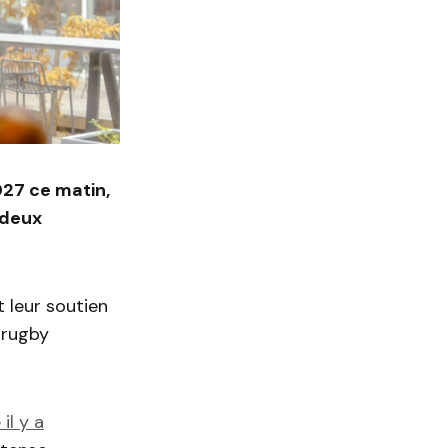
027 ce matin,
 deux
 leur soutien
 rugby
il y a