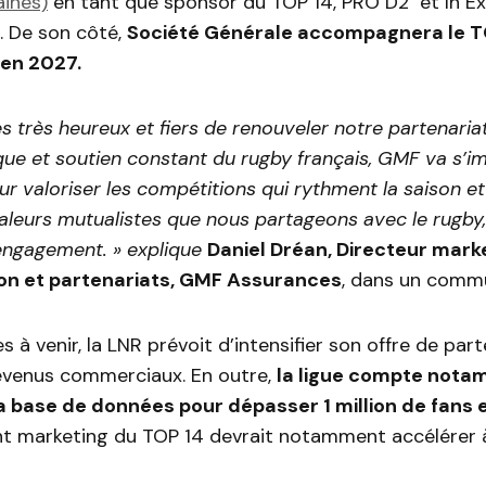
ines)
en tant que sponsor du TOP 14, PRO D2 et In E
 De son côté,
Société Générale accompagnera le TO
’en 2027.
très heureux et fiers de renouveler notre partenariat
que et soutien constant du rugby français, GMF va s’i
r valoriser les compétitions qui rythment la saison et 
aleurs mutualistes que nous partageons avec le rugby, 
l’engagement. » explique
Daniel Dréan, Directeur marke
n et partenariats, GMF Assurances
, dans un comm
 à venir, la LNR prévoit d’intensifier son offre de part
evenus commerciaux. En outre,
la ligue compte not
 base de données pour dépasser 1 million de fans 
 marketing du TOP 14 devrait notamment accélérer 