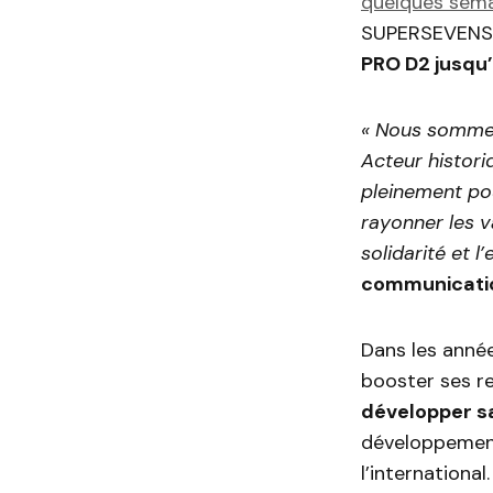
quelques sema
SUPERSEVENS.
PRO D2 jusqu
« Nous sommes 
Acteur histori
pleinement pou
rayonner les v
solidarité et 
communicatio
Dans les années
booster ses r
développer sa
développement
l’international.