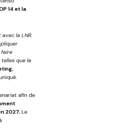
xtenso
P 14 et la
 avec la LNR.
mpliquer
faire
telles que la
ting,
uniqué.
enariat afin de
amment
en 2027.
Le
à