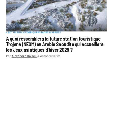
ACTUS
JEUX OLYMPIQUES
STADES & ARENAS
A quoi ressemblera la future station touristique
Trojena (NEOM) en Arabie Saoudite qui accueillera
les Jeux asiatiques d’hiver 2029 ?
Par
Alexandre Bailleul
4 octobre 2022
SPORT BUZZ BUSINESS
CATÉGORIES
SPORTS