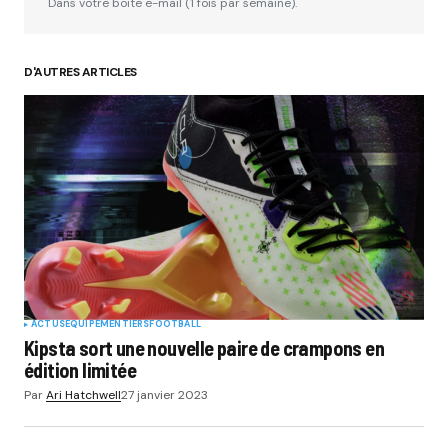
Dans votre boite e-mail (1 fois par semaine).
D'AUTRES ARTICLES
ACTUS
EQUIPEMENTIERS
FOOTBALL
Kipsta sort une nouvelle paire de crampons en
édition limitée
Par
Ari Hatchwell
27 janvier 2023