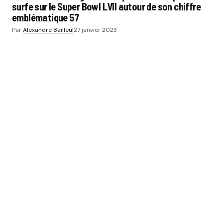
surfe sur le Super Bowl LVII autour de son chiffre
emblématique 57
Par
Alexandre Bailleul
27 janvier 2023
SPORT BUZZ BUSINESS
CATÉGORIES
SPORTS
THÉMATIQUES
ÉCOSYSTÈME
ÉCOLES ET FORMATIONS
NOS OFFRES