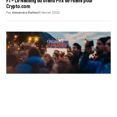
F1 – Le Naming du Grand Prix de Miami pour
Crypto.com
Par
Alexandre Bailleul
9 février 2022
ACTUS
EQUIPEMENTIERS
FAN EXPERIENCE - GAME DAY
JEUX OLYMPIQUES
Pékin 2022 – Le Coq Sportif installe une Fan Zone à
Chamonix pour suivre les Jeux
Par
Thibaut Dalegre
9 février 2022