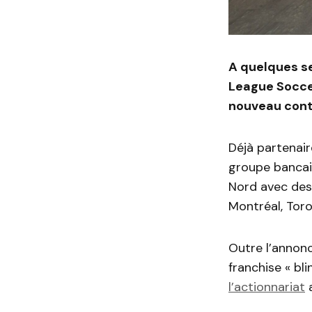
A quelques se
League Soccer
nouveau contr
Déjà partenair
groupe bancair
Nord avec des
Montréal, Tor
Outre l’annonc
franchise « bl
l’actionnariat
a