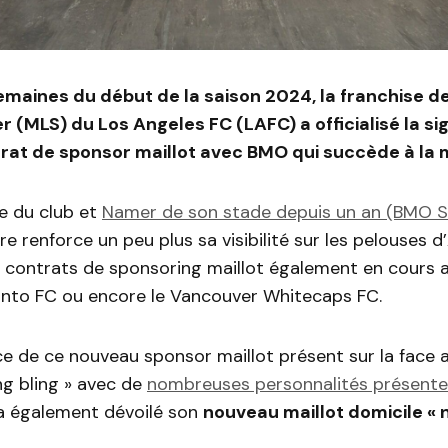
maines du début de la saison 2024, la franchise d
 (MLS) du Los Angeles FC (LAFC) a officialisé la si
at de sponsor maillot avec BMO qui succède à la 
e du club et
Namer de son stade depuis un an (BMO 
e renforce un peu plus sa visibilité sur les pelouses 
 contrats de sponsoring maillot également en cours a
onto FC ou encore le Vancouver Whitecaps FC.
e de ce nouveau sponsor maillot présent sur la face a
ing bling » avec de
nombreuses personnalités présente
 également dévoilé son
nouveau maillot domicile « n