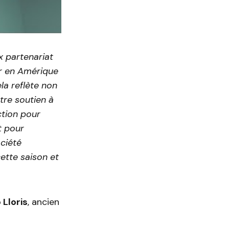
x partenariat
er en Amérique
la reflète non
tre soutien à
ction pour
t pour
ciété
ette saison et
 Lloris
, ancien