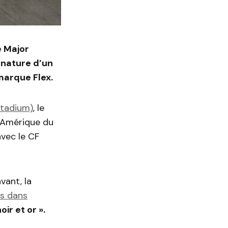
e Major
gnature d’un
marque Flex.
Stadium)
, le
d’Amérique du
vec le CF
vant, la
s dans
oir et or ».