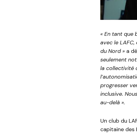
« En tant que 
avec le LAFC,
du Nord »
a d
seulement notr
la collectivité
l’autonomisati
progresser ve
inclusive. Nou
au-delà ».
Un club du LAF
capitaine des 