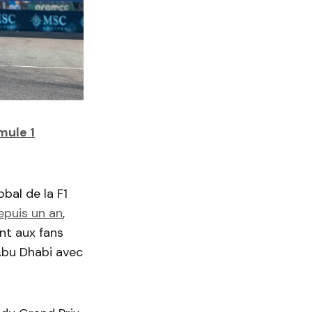
mule 1
bal de la F1
epuis un an
,
nt aux fans
 Abu Dhabi avec