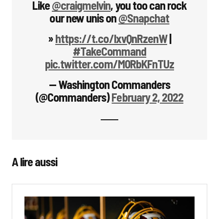
Like
@craigmelvin
, you too can rock
our new unis on
@Snapchat
»
https://t.co/lxvQnRzenW
|
#TakeCommand
pic.twitter.com/M0RbKFnTUz
— Washington Commanders
(@Commanders)
February 2, 2022
A lire aussi