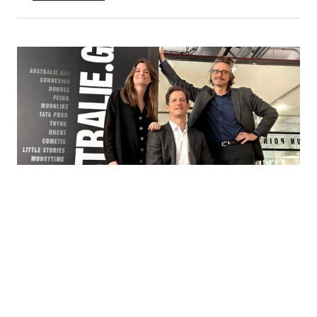
ACTUS
AGENCE & COMMUNICATION
Nicolas de Fautereau lance l’agence de marketing
sportif « Moneytime » avec Australie.GAD
Par
Alexandre Bailleul
24 novembre 2022