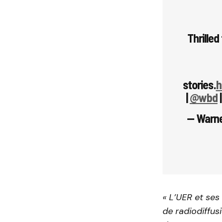
Thrille
stories.
h
|
@wbd
— Warne
« L’UER et ses
de radiodiffus