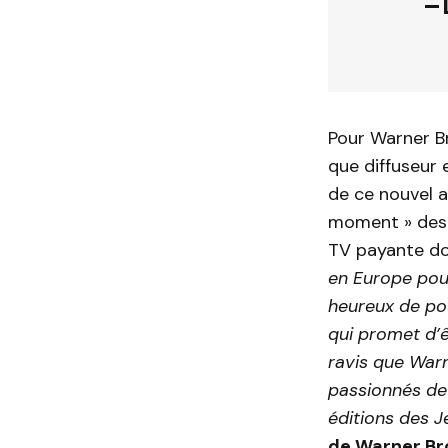
— 
Pour Warner Br
que diffuseur 
de ce nouvel a
moment » des 
TV payante do
en Europe pou
heureux de pou
qui promet d’
ravis que Warn
passionnés de
éditions des J
de Warner Br