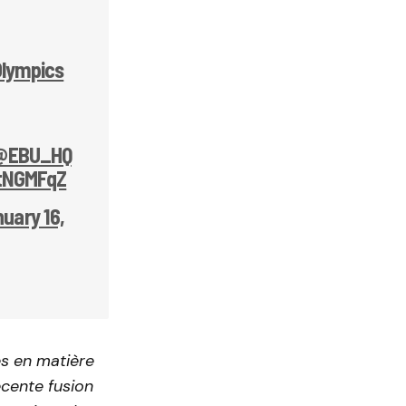
lympics
@EBU_HQ
dtNGMFqZ
uary 16,
es en matière
écente fusion