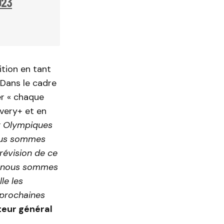
023
ition en tant
 Dans le cadre
er « chaque
very+ et en
ux Olympiques
nous sommes
révision de ce
4, nous sommes
le les
prochaines
teur général