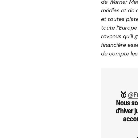
de Warner Medi
médias et de 
et toutes pla
toute l’Europe
revenus qu’il 
financière ess
de compte les
🥇
@Fr
Nous som
d’hiver 
accor