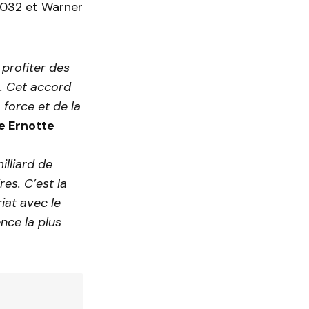
 2032 et Warner
 profiter des
2. Cet accord
 force et de la
e Ernotte
illiard de
es. C’est la
iat avec le
nce la plus