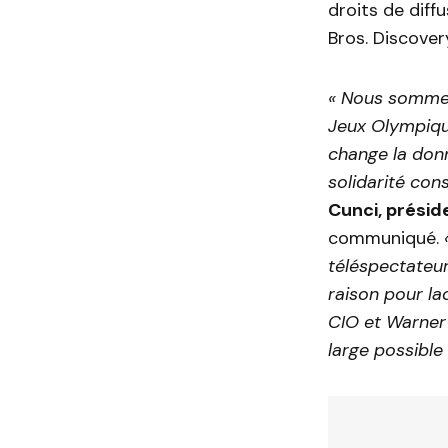
droits de diff
Bros. Discover
« Nous sommes 
Jeux Olympique
change la donn
solidarité con
Cunci, présid
communiqué.
téléspectateur
raison pour la
CIO et Warner 
large possible