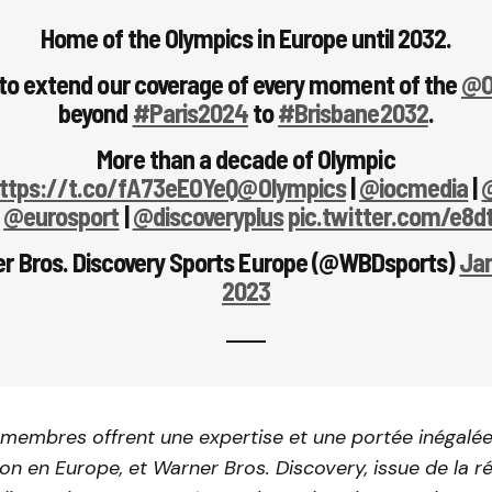
Home of the Olympics in Europe until 2032.
d to extend our coverage of every moment of the
@O
beyond
#Paris2024
to
#Brisbane2032
.
More than a decade of Olympic
ttps://t.co/fA73eEOYeQ
@Olympics
|
@iocmedia
|
|
@eurosport
|
@discoveryplus
pic.twitter.com/e8
r Bros. Discovery Sports Europe (@WBDsports)
Jan
2023
 membres offrent une expertise et une portée inégalé
ion en Europe, et Warner Bros. Discovery, issue de la r