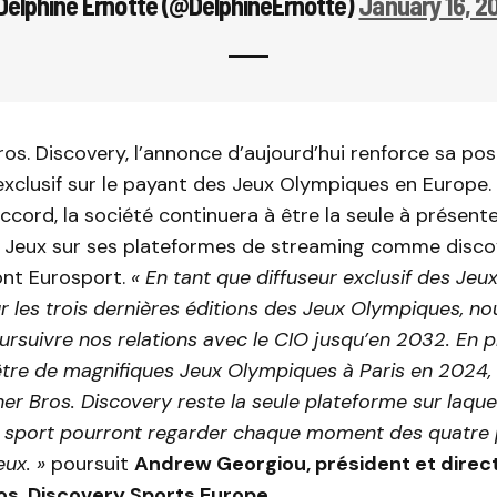
Delphine Ernotte (@DelphineErnotte)
January 16, 2
os. Discovery, l’annonce d’aujourd’hui renforce sa pos
exclusif sur le payant des Jeux Olympiques en Europe.
ccord, la société continuera à être la seule à présent
Jeux sur ses plateformes de streaming comme disco
nt Eurosport.
« En tant que diffuseur exclusif des Je
r les trois dernières éditions des Jeux Olympiques, 
rsuivre nos relations avec le CIO jusqu’en 2032. En p
être de magnifiques Jeux Olympiques à Paris en 202
er Bros. Discovery reste la seule plateforme sur laquel
 sport pourront regarder chaque moment des quatre 
eux. »
poursuit
Andrew Georgiou, président et direc
os. Discovery Sports Europe
.