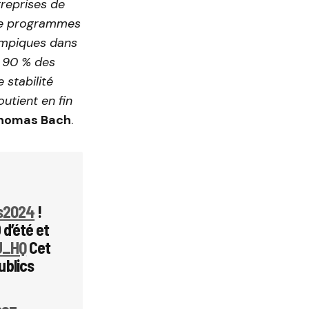
treprises de
 de programmes
lympiques dans
e 90 % des
 stabilité
utient en fin
 Thomas Bach
.
s2024
!
 d’été et
U_HQ
Cet
ublics