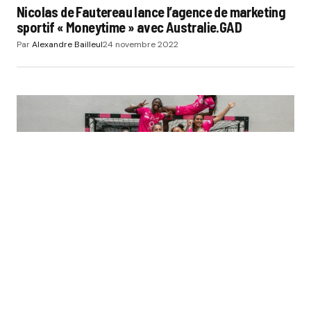
Nicolas de Fautereau lance l’agence de marketing
sportif « Moneytime » avec Australie.GAD
Par
Alexandre Bailleul
24 novembre 2022
ACTUS
HAND-VOLLEY
MONEY & ÉCONOMIE DU SPORT
Fleury Loiret Handball : « Si 200 000€ ne sont pas
apportés au club dans les 36 heures qui
viennent… »