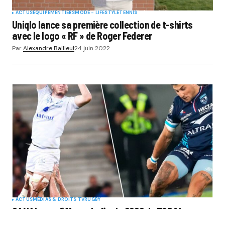
ACTUS
EQUIPEMENTIERS
MODE - LIFESTYLE
TENNIS
Uniqlo lance sa première collection de t-shirts
avec le logo « RF » de Roger Federer
Par
Alexandre Bailleul
24 juin 2022
ACTUS
MÉDIAS & DROITS TV
RUGBY
CANAL+ va diffuser la finale 2022 du TOP 14 sur
deux chaines avec deux angles différents