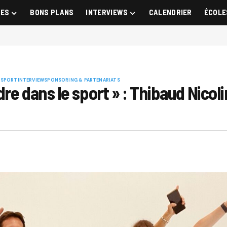
GES
BONS PLANS
INTERVIEWS
CALENDRIER
ÉCOLE
 SPORT
INTERVIEW
SPONSORING & PARTENARIATS
re dans le sport » : Thibaud Nicol