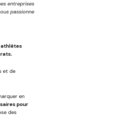
nes entreprises
 nous passionne
 athlètes
rats.
s et de
marquer en
ssaires pour
pose des