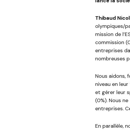
lancé la socié
Thibaud Nicoli
olympiques/pa
mission de l’E
commission (0
entreprises da
nombreuses pr
Nous aidons, f
niveau en leur
et gérer leur
(0%). Nous ne
entreprises. C
En parallèle, 