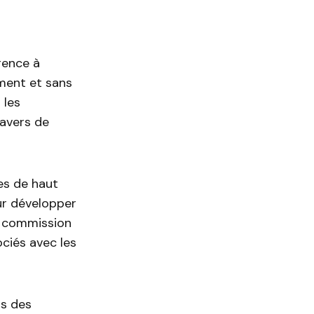
gence à
ement et sans
 les
ravers de
es de haut
our développer
s commission
ciés avec les
rs des