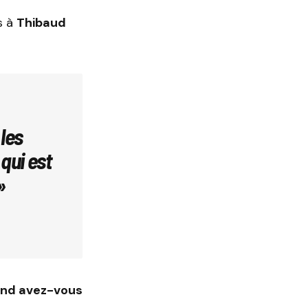
s à
Thibaud
les
qui est
»
and avez-vous