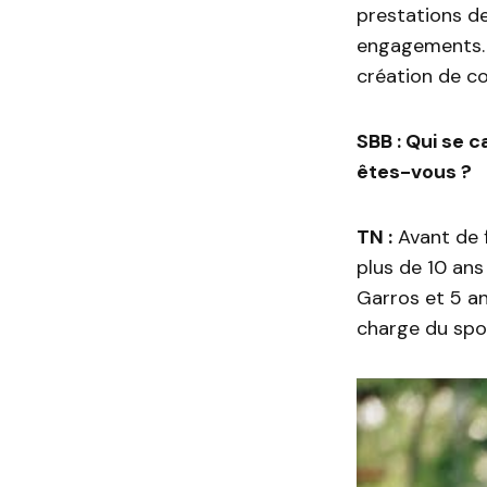
prestations de 
engagements. 
création de co
SBB : Qui se 
êtes-vous ?
TN :
Avant de f
plus de 10 an
Garros et 5 a
charge du spo