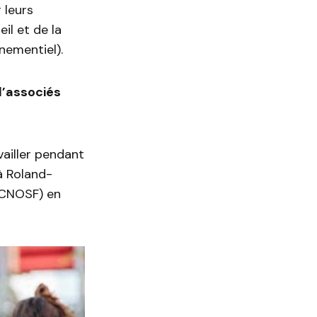
 leurs
l et de la
nementiel).
d’associés
vailler pendant
à Roland-
(CNOSF) en