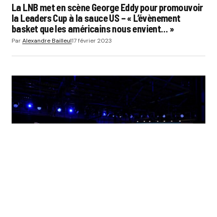
La LNB met en scène George Eddy pour promouvoir
la Leaders Cup à la sauce US – « L’évènement
basket que les américains nous envient… »
Par
Alexandre Bailleul
17 février 2023
ACTUS
AUTO-MOTO
FOOTBALL
Zinédine Zidane nouvel ambassadeur d’Alpine
Par
Alexandre Bailleul
17 février 2023