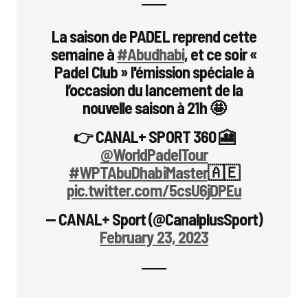
La saison de PADEL reprend cette
semaine à
#Abudhabi
, et ce soir «
Padel Club » l'émission spéciale à
l’occasion du lancement de la
nouvelle saison à 21h 🤩
👉 CANAL+ SPORT 360 🎦
@WorldPadelTour
#WPTAbuDhabiMaster
🇦🇪
pic.twitter.com/5csU6jDPEu
— CANAL+ Sport (@CanalplusSport)
February 23, 2023